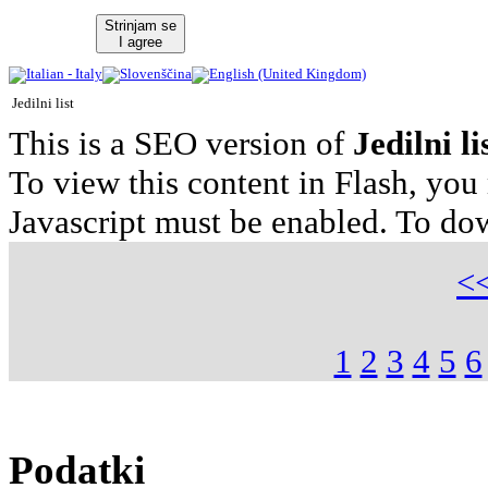
Strinjam se
I agree
Jedilni list
This is a SEO version of
Jedilni l
To view this content in Flash, you
Javascript must be enabled. To do
<
1
2
3
4
5
6
Podatki