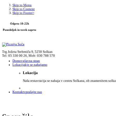
Skip to Menu
Skip to Content
Skip to Footer>
Odprto 10-22h
Ponedeljek in torek zaprto
Trg Jožeta Srebrniča 9, 5250 Solkan
Tel: 05 330 00 26, Mob: 030 788 570
Domov
glavna stran
Lokacija
kje se nahajamo
Lokacija
Naša restavracija se nahaja v centru Solkana, ob znamenitem solk
Kontakt
vprašajte nas